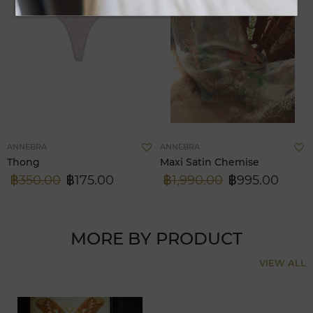
Add
A
ANNEBRA
ANNEBRA
to
t
Thong
Maxi Satin Chemise
Wish
W
฿350.00
฿175.00
฿1,990.00
฿995.00
List
L
MORE BY PRODUCT
VIEW ALL