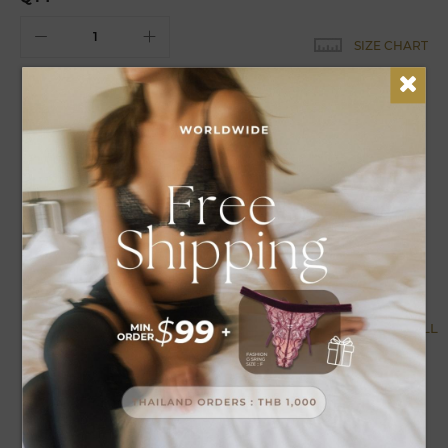
SIZE CHART
EARN
8
POINTS FOR THIS PURCHASE
DETAILS
CARE
ชุดนอนเนื้อผ้านุ่มสายเดี่ยวตกแต่งผ้าลูกไม้ลวดลายปราณีต สามารถปรับ
สายได้สวยงาม สัมผัสละมุน สวมใส่สบาย
MORE BY COLLECTION
VIEW ALL
50% OFF
50% OFF