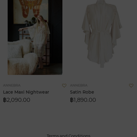
Add
A
ANNEBRA
ANNEBRA
to
t
Lace Maxi Nightwear
Satin Robe
Wish
W
฿2,090.00
฿1,890.00
List
L
Terms and Conditions