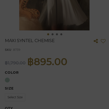
Skip
MAXI SYNTEL CHEMISE
to
the
SKU
8739
beginning
of
฿895.00
the
฿1,790.00
images
gallery
COLOR
SIZE
QTY